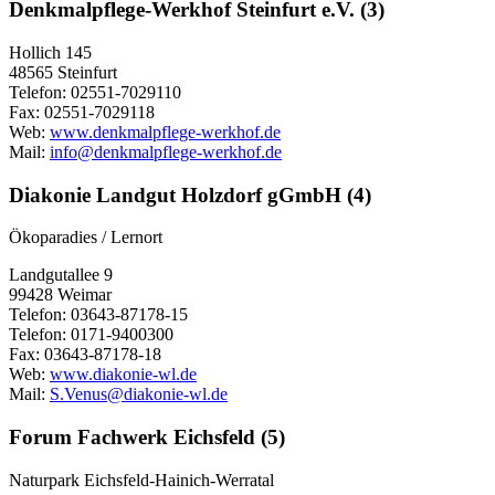
Denkmalpflege-Werkhof Steinfurt e.V. (3)
Hollich 145
48565 Steinfurt
Telefon: 02551-7029110
Fax: 02551-7029118
Web:
www.denkmalpflege-werkhof.de
Mail:
info@denkmalpflege-werkhof.de
Diakonie Landgut Holzdorf gGmbH (4)
Ökoparadies / Lernort
Landgutallee 9
99428 Weimar
Telefon: 03643-87178-15
Telefon: 0171-9400300
Fax: 03643-87178-18
Web:
www.diakonie-wl.de
Mail:
S.Venus@diakonie-wl.de
Forum Fachwerk Eichsfeld (5)
Naturpark Eichsfeld-Hainich-Werratal