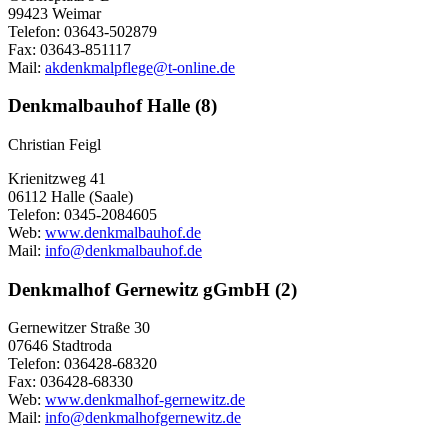
99423 Weimar
Telefon: 03643-502879
Fax: 03643-851117
Mail:
akdenkmalpflege@t-online.de
Denkmalbauhof Halle (8)
Christian Feigl
Krienitzweg 41
06112 Halle (Saale)
Telefon: 0345-2084605
Web:
www.denkmalbauhof.de
Mail:
info@denkmalbauhof.de
Denkmalhof Gernewitz gGmbH (2)
Gernewitzer Straße 30
07646 Stadtroda
Telefon: 036428-68320
Fax: 036428-68330
Web:
www.denkmalhof-gernewitz.de
Mail:
info@denkmalhofgernewitz.de